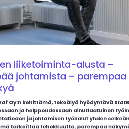
nen liiketoiminta-alusta –
ää johtamista – parempaa
kyä
af Oy:n kehittämä, tekoälyä hyödyntävä StatB
essaan ja helppoudessaan ainutlaatuinen työk
mintatiedon ja johtamisen työkalut yhden selke
 tämä tarkoittaa tehokkuutta, parempaa näkym