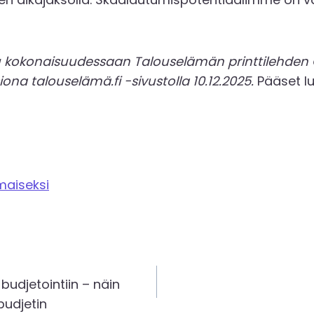
stu kokonaisuudessaan Talouselämän printtilehden 
siona talouselämä.fi -sivustolla 10.12.2025.
Pääset lu
lmaiseksi
en
 budjetointiin – näin
budjetin