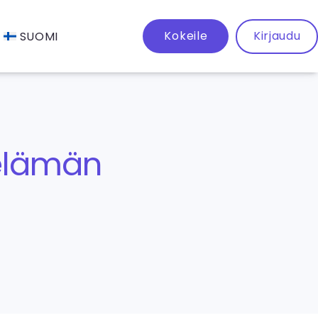
Kokeile
Kirjaudu
SUOMI
selämän