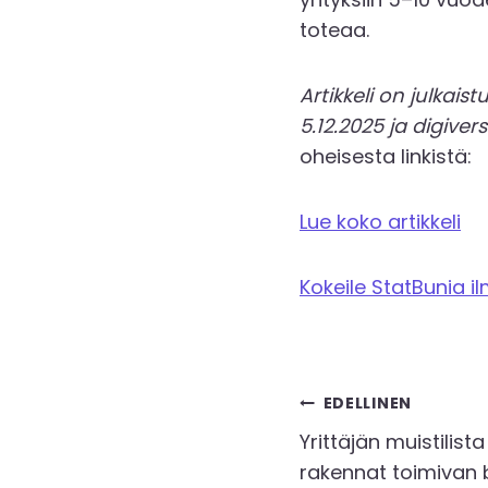
toteaa.
Artikkeli on julkai
5.12.2025 ja digiver
oheisesta linkistä:
Lue koko artikkeli
Kokeile StatBunia i
Artikkeli
EDELLINEN
Yrittäjän muistilista
selaus
rakennat toimivan 