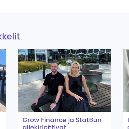
kelit
Grow Finance ja StatBun
allekirjoittivat