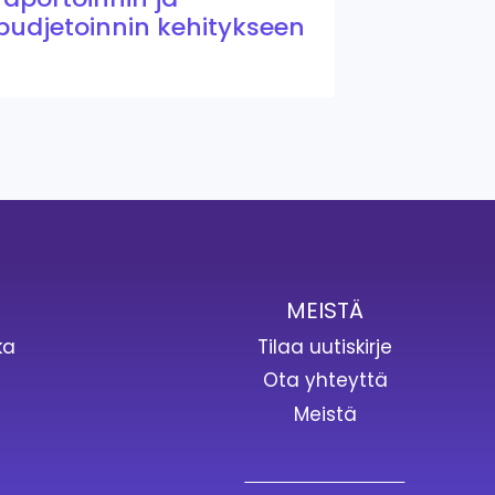
budjetoinnin kehitykseen
MEISTÄ
ka
Tilaa uutiskirje
Ota yhteyttä
t
Meistä