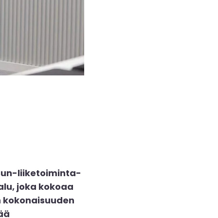
un-liiketoiminta-
alu, joka kokoaa
än kokonaisuuden
ää