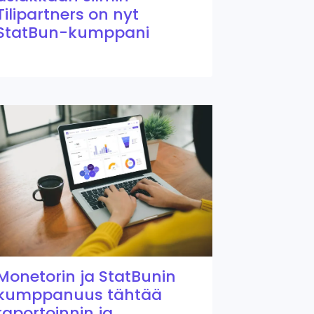
Tilipartners on nyt
StatBun-kumppani
Monetorin ja StatBunin
kumppanuus tähtää
raportoinnin ja