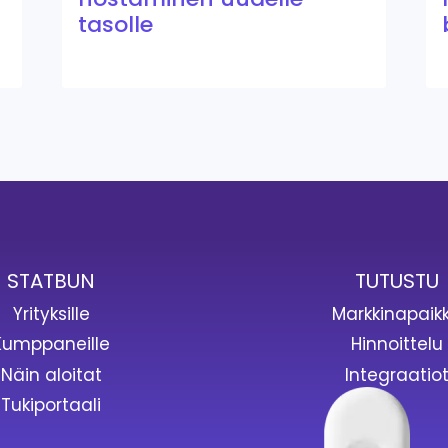
tasolle
STATBUN
TUTUSTU
Yrityksille
Markkinapaik
Kumppaneille
Hinnoittelu
Näin aloitat
Integraatio
Tukiportaali