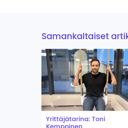
Samankaltaiset artik
Yrittäjätarina: Toni
Kemppinen