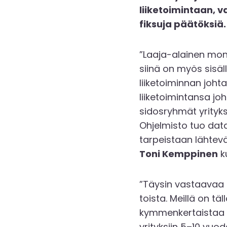
liiketoimintaan,
fiksuja päätöksiä.
”Laaja-alainen moni
siinä on myös sisäl
liiketoiminnan joht
liiketoimintansa joh
sidosryhmät yrityks
Ohjelmisto tuo data
tarpeistaan lähtevä
Toni Kemppinen
ku
”Täysin vastaavaa k
toista. Meillä on t
kymmenkertaistaa tä
yrityksiin 5–10 vu