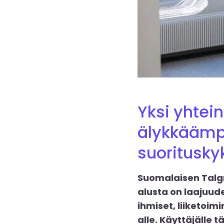
Yksi yhtei
älykkäämp
suoritusky
Suomalaisen Talgr
alusta on laajuud
ihmiset, liiketoi
alle. Käyttäjälle