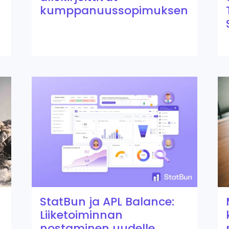
kumppanuussopimuksen
StatBun ja APL Balance:
Liiketoiminnan
nostaminen uudelle