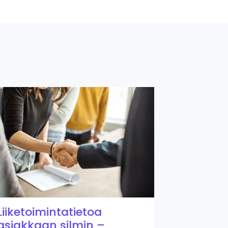
Liiketoimintatietoa
asiakkaan silmin –