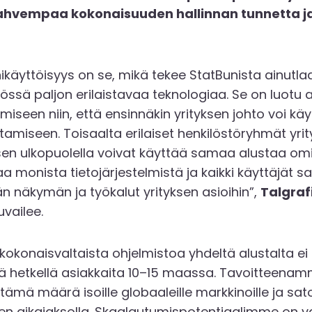
 vahvempaa kokonaisuuden hallinnan tunnetta
käyttöisyys on se, mikä tekee StatBunista ainutlaat
lössä paljon erilaistavaa teknologiaa. Se on luotu a
amiseen niin, että ensinnäkin yrityksen johto voi kä
tamiseen. Toisaalta erilaiset henkilöstöryhmät yrity
en ulkopuolella voivat käyttää samaa alustaa omii
a monista tietojärjestelmistä ja kaikki käyttäjät 
n näkymän ja työkalut yrityksen asioihin”,
Talgraf
vailee.
okonaisvaltaista ohjelmistoa yhdeltä alustalta ei 
ällä hetkellä asiakkaita 10–15 maassa. Tavoitteena
mä määrä isoille globaaleille markkinoille ja sato
oden aikajaksolla. Skaalautumispotentiaalimme on 