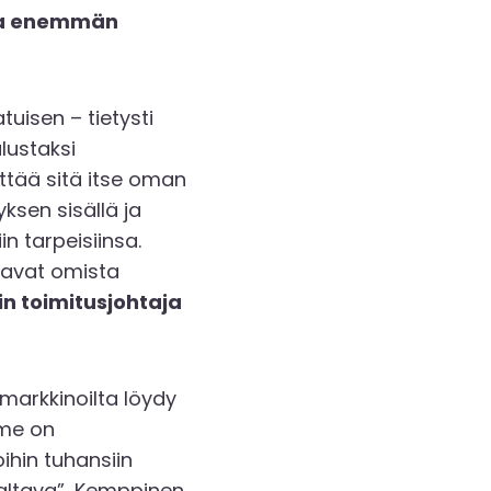
 ja enemmän
uisen – tietysti
lustaksi
yttää sitä itse oman
ksen sisällä ja
n tarpeisiinsa.
saavat omista
in toimitusjohtaja
markkinoilta löydy
mme on
ihin tuhansiin
valtava”, Kemppinen