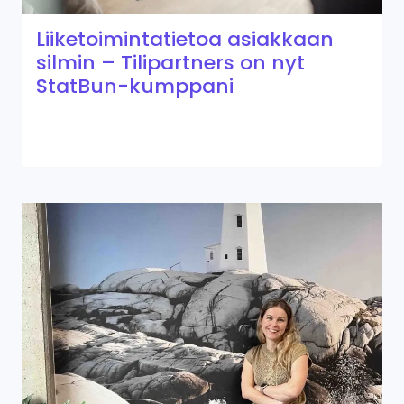
Liiketoimintatietoa asiakkaan
silmin – Tilipartners on nyt
StatBun-kumppani