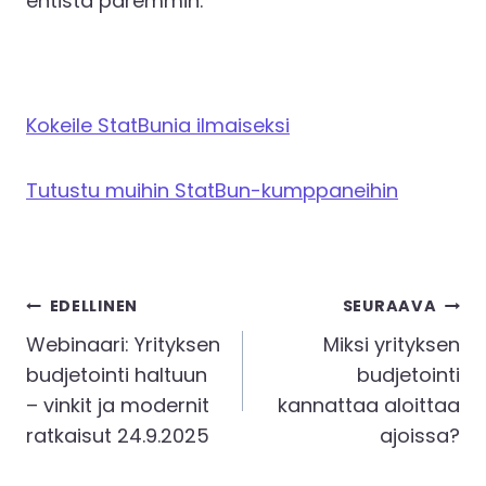
entistä paremmin.
Kokeile StatBunia ilmaiseksi
Tutustu muihin StatBun-kumppaneihin
Artikkelien
EDELLINEN
SEURAAVA
selaus
Webinaari: Yrityksen
Miksi yrityksen
budjetointi haltuun
budjetointi
– vinkit ja modernit
kannattaa aloittaa
ratkaisut 24.9.2025
ajoissa?