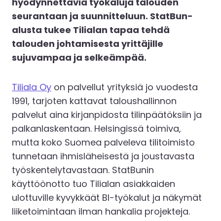
hyödynnettäviä työkaluja talouden
seurantaan ja suunnitteluun. StatBun-
alusta tukee Tilialan tapaa tehdä
talouden johtamisesta yrittäjille
sujuvampaa ja selkeämpää.
Tiliala Oy
on palvellut yrityksiä jo vuodesta
1991, tarjoten kattavat taloushallinnon
palvelut aina kirjanpidosta tilinpäätöksiin ja
palkanlaskentaan. Helsingissä toimiva,
mutta koko Suomea palveleva tilitoimisto
tunnetaan ihmisläheisestä ja joustavasta
työskentelytavastaan. StatBunin
käyttöönotto tuo Tilialan asiakkaiden
ulottuville kyvykkäät BI-työkalut ja näkymät
liiketoimintaan ilman hankalia projekteja.