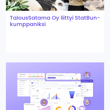
TalousSatama Oy liittyi StatBun-
kumppaniksi