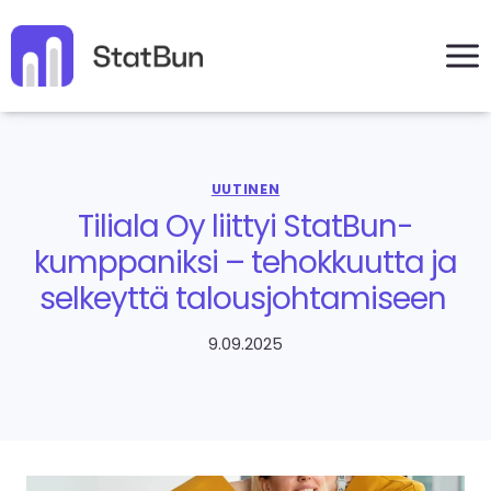
Siirry
sisältöön
UUTINEN
Tiliala Oy liittyi StatBun-
kumppaniksi – tehokkuutta ja
selkeyttä talousjohtamiseen
9.09.2025