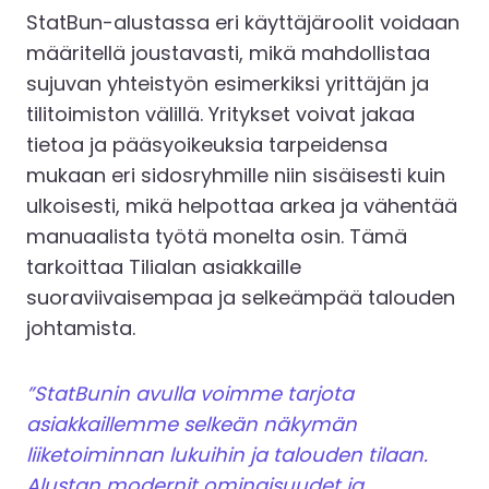
StatBun-alustassa eri käyttäjäroolit voidaan
määritellä joustavasti, mikä mahdollistaa
sujuvan yhteistyön esimerkiksi yrittäjän ja
tilitoimiston välillä. Yritykset voivat jakaa
tietoa ja pääsyoikeuksia tarpeidensa
mukaan eri sidosryhmille niin sisäisesti kuin
ulkoisesti, mikä helpottaa arkea ja vähentää
manuaalista työtä monelta osin. Tämä
tarkoittaa Tilialan asiakkaille
suoraviivaisempaa ja selkeämpää talouden
johtamista.
”StatBunin avulla voimme tarjota
asiakkaillemme selkeän näkymän
liiketoiminnan lukuihin ja talouden tilaan.
Alustan modernit ominaisuudet ja