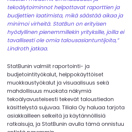
tekoälytoiminnot helpottavat raporttien ja
budjettien laatimista, mikä säästää aikaa ja
minimoi virheitä. StatBun on erityisen
hyödyllinen pienemmillekin yrityksille, joilla ei
tavallisesti ole omia talousasiantuntijoita,”
Lindroth jatkaa.
StatBunin valmiit raportointi- ja
budjetointityökalut, helppokäyttöiset
muokkaustyökalut ja visuaalisuus sekä
mahdollisuus muokata näkymiä
tekoälyavusteisesti tekevät taloustiedon
käsittelystä sujuvaa. Tiliala Oy haluaa tarjota
asiakkailleen selkeitä ja käytännöllisiä
ratkaisuja, ja StatBunin avulla tämä onnistuu