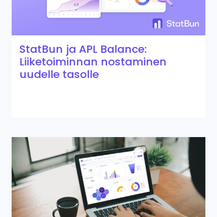
StatBun ja APL Balance:
Liiketoiminnan nostaminen
uudelle tasolle