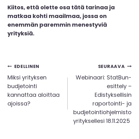
Kiitos, että olette osa tätä tarinaa ja
matkaa kohti maailmaa, jossa on
enemmän paremmin menestyviä
yrityksiä.
Artikkelien
EDELLINEN
SEURAAVA
selaus
Miksi yrityksen
Webinaari: StatBun-
budjetointi
esittely –
kannattaa aloittaa
Edistyksellisin
ajoissa?
raportointi- ja
budjetointiohjelmisto
yrityksellesi 18.11.2025