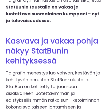
Talgraf Oy:n tunnustus on osoitus siitä, että
StatBunin taustalla on vakaa ja
luotettava suomalainen kumppani – nyt
ja tulevaisuudessa.
Kasvava ja vakaa pohja
näkyy StatBunin
kehityksessä
Talgrafin menestys luo vahvan, kestävän ja
kehittyvän perustan StatBun-alustalle.
StatBun on kehitetty tarjoamaan
asiakkailleen luotettavimman ja
edistyksellisimmän ratkaisun liiketoiminnan
kokonaisvaltaiseen johtamiseen ja