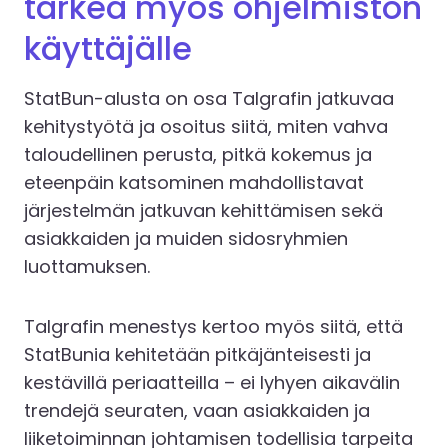
tärkeä myös ohjelmiston
käyttäjälle
StatBun-alusta on osa Talgrafin jatkuvaa
kehitystyötä ja osoitus siitä, miten vahva
taloudellinen perusta, pitkä kokemus ja
eteenpäin katsominen mahdollistavat
järjestelmän jatkuvan kehittämisen sekä
asiakkaiden ja muiden sidosryhmien
luottamuksen.
Talgrafin menestys kertoo myös siitä, että
StatBunia kehitetään pitkäjänteisesti ja
kestävillä periaatteilla – ei lyhyen aikavälin
trendejä seuraten, vaan asiakkaiden ja
liiketoiminnan johtamisen todellisia tarpeita